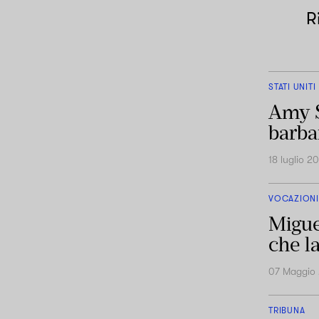
R
STATI UNITI
Amy Si
barbar
18 luglio 2
VOCAZIONI
Migue
che la
07 Maggio
TRIBUNA