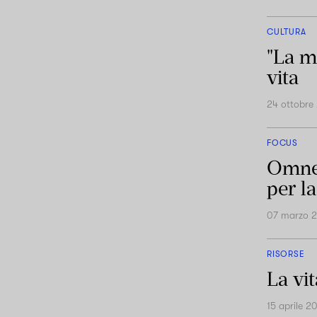
CULTURA
"La mo
vita
24 ottobre
FOCUS
Omnes
per la
07 marzo 
RISORSE
La vit
15 aprile 2