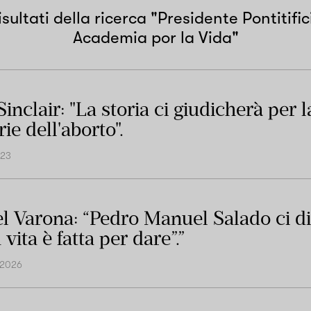
isultati della ricerca "
Presidente Pontitific
Academia por la Vida
"
nclair: "La storia ci giudicherà per l
ie dell'aborto".
023
l Varona: “Pedro Manuel Salado ci d
 vita è fatta per dare”.”
 2026