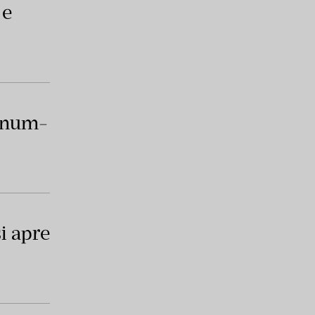
 e
vinum-
i apre