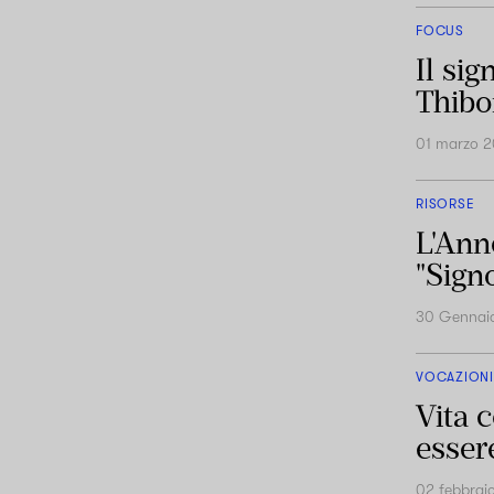
FOCUS
Il sig
Thibo
01 marzo 
RISORSE
L'Ann
"Signo
30 Gennai
VOCAZIONI
Vita 
essere
02 febbrai