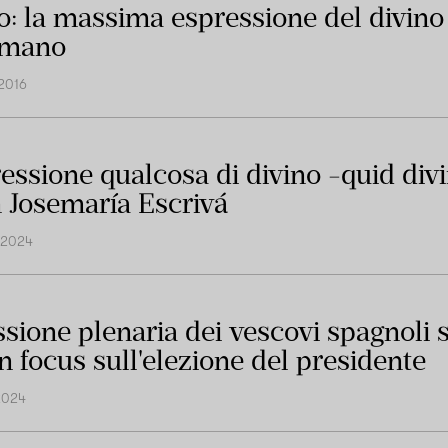
elo: la massima espressione del divino
umano
2016
ressione qualcosa di divino -quid di
n Josemaría Escrivá
 2024
ssione plenaria dei vescovi spagnoli s
n focus sull'elezione del presidente
2024