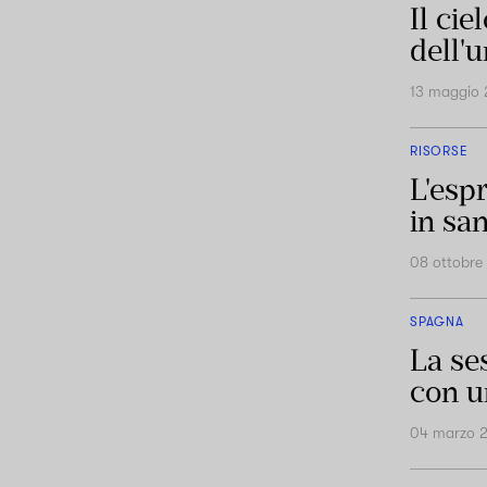
Il ci
dell'
13 maggio 
RISORSE
L'esp
in sa
08 ottobre
SPAGNA
La se
con u
04 marzo 