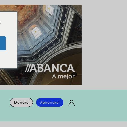
u
Donare
Abbonarsi