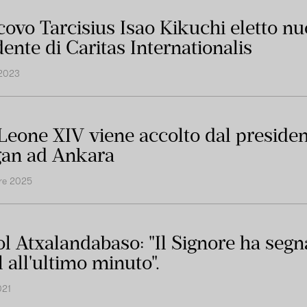
scovo Tarcisius Isao Kikuchi eletto n
dente di Caritas Internationalis
 2023
Leone XIV viene accolto dal preside
an ad Ankara
re 2025
l Atxalandabaso: "Il Signore ha segn
 all'ultimo minuto".
021