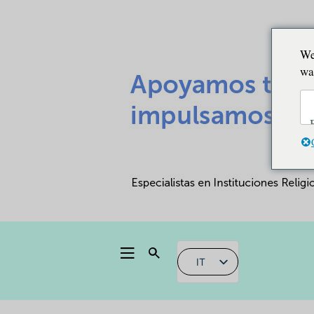
We
wa
IT