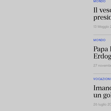
MONDO
Il ve
presi
13 Maggio
MONDO
Papa 
Erdog
27 novemb
VOCAZIONI
Imano
un gol
26 luglio 2