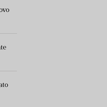
uovo
nte
ato