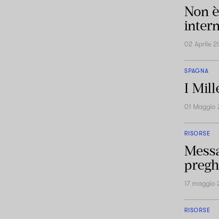
Non è
intern
02 Aprile 2
SPAGNA
I Mill
01 Maggio 
RISORSE
Messa
pregh
17 maggio 
RISORSE