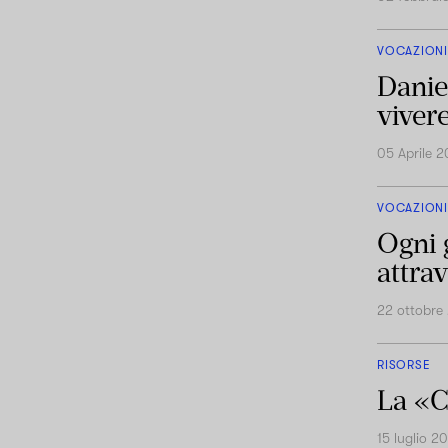
VOCAZIONI
Danie
vivere
05 Aprile 
VOCAZIONI
Ogni 
attrav
22 ottobre
RISORSE
La «C
15 luglio 2