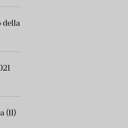
o della
021
 (II)