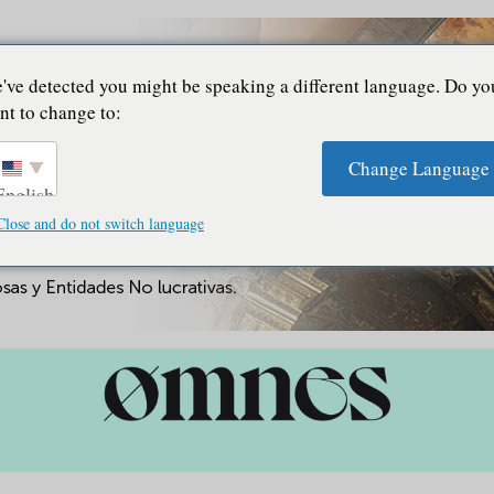
've detected you might be speaking a different language. Do yo
nt to change to:
Change Language
English
Close and do not switch language