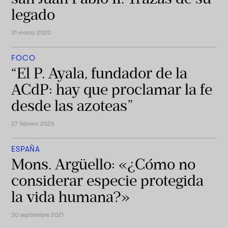
legado
31 marzo 2020
FOCO
“El P. Ayala, fundador de la
ACdP: hay que proclamar la fe
desde las azoteas”
27 febrero 2026
ESPAÑA
Mons. Argüello: «¿Cómo no
considerar especie protegida
la vida humana?»
30 septiembre 2021