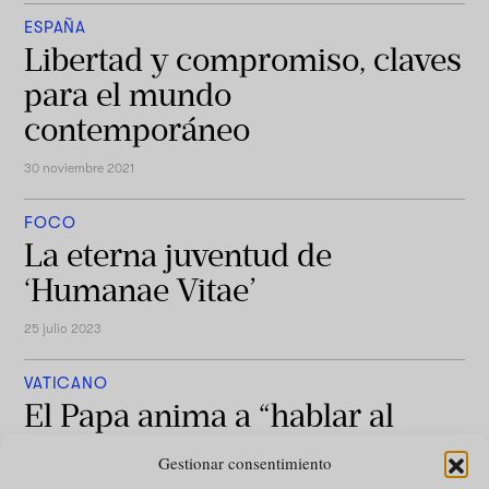
ESPAÑA
Libertad y compromiso, claves
para el mundo
contemporáneo
30 noviembre 2021
FOCO
La eterna juventud de
‘Humanae Vitae’
25 julio 2023
VATICANO
El Papa anima a “hablar al
Espíritu Santo, que nos da la
Gestionar consentimiento
vida eterna”