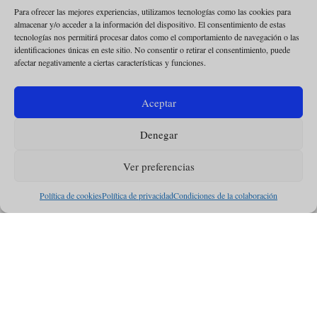
Para ofrecer las mejores experiencias, utilizamos tecnologías como las cookies para
16 octubre 2024
almacenar y/o acceder a la información del dispositivo. El consentimiento de estas
tecnologías nos permitirá procesar datos como el comportamiento de navegación o las
identificaciones únicas en este sitio. No consentir o retirar el consentimiento, puede
VOCACIONES
afectar negativamente a ciertas características y funciones.
Carlos Chiclana
: “Una
conducta sexual problemática
Aceptar
es algo más complejo que una
Denegar
lucha por la virtud de la
castidad”
Ver preferencias
Política de cookies
Política de privacidad
Condiciones de la colaboración
22 marzo 2023
ESTADOS UNIDOS
Comienza una novena por el
Respeto a la Vida en todo
Estados Unidos