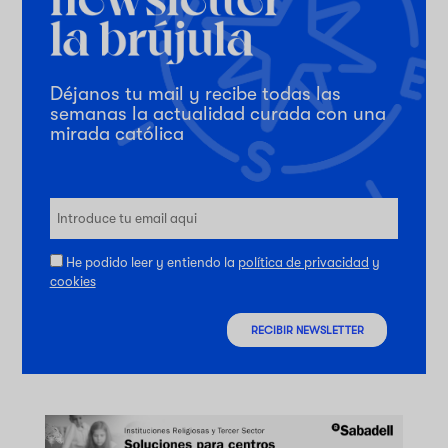
Déjanos tu mail y recibe todas las
semanas la actualidad curada con una
mirada católica
He podido leer y entiendo la
política de privacidad
y
cookies
RECIBIR NEWSLETTER