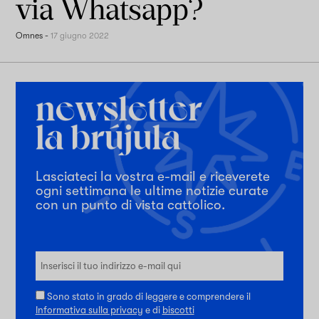
via Whatsapp?
Omnes
-
17 giugno 2022
Lasciateci la vostra e-mail e riceverete
ogni settimana le ultime notizie curate
con un punto di vista cattolico.
Sono stato in grado di leggere e comprendere il
Informativa sulla privacy
e di
biscotti