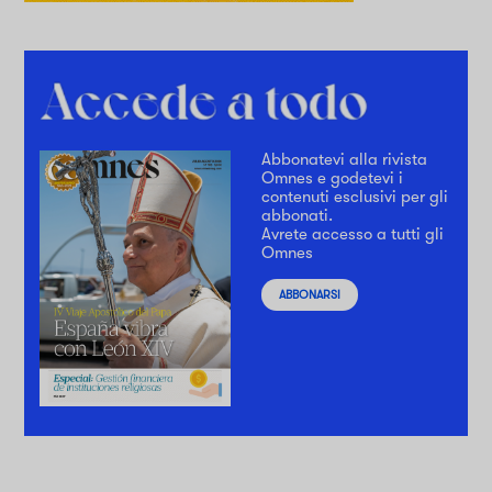
Abbonatevi alla rivista
Omnes e godetevi i
contenuti esclusivi per gli
abbonati.
Avrete accesso a tutti gli
Omnes
ABBONARSI