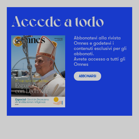
Abbonatevi alla rivista
Omnes e godetevi i
contenuti esclusivi per gli
abbonati.
Avrete accesso a tutti gli
Omnes
ABBONARSI