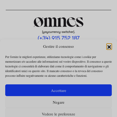
[yaycurrency-switcher].
(+34) 915 752 187
omnes@omnesmag.com
Gestire il consenso
Per fornire le migliori esperienze, utilizziamo tecnologie come i cookie per
memorizzare e/o accedere alle informazioni sul vostro dispositivo. Il consenso a queste
tecnologie ci consentirà di elaborare dati come il comportamento di navigazione o gli
identificatori unici su questo sito. Il mancato consenso o la revoca del consenso
possono influire negativamente su alcune caratteristiche e funzioni.
AVVISO LEGALE
INFORMATIVA SULLA PRIVACY
Accettare
UTILIZZO DEI COOKIE
Negare
TERMINI E CONDIZIONI DELLA COLLABORAZIONE
TERMINI E CONDIZIONI PER L’ABBONAMENTO
Vedere le preferenze