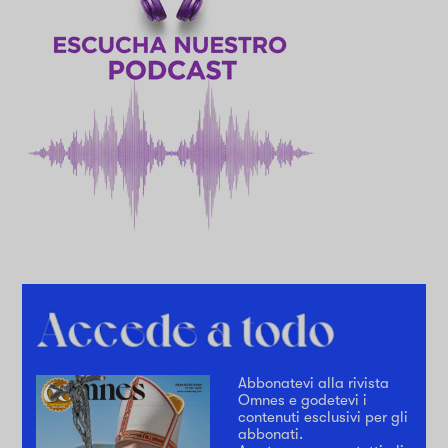
Abbonatevi alla rivista
Omnes e godetevi i
contenuti esclusivi per gli
abbonati.