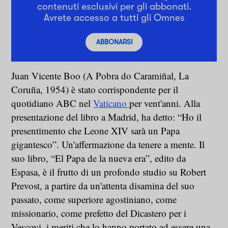
contenuti esclusivi per gli abbonati.
Avrete accesso a tutti gli Omnes
ABBONARSI
Juan Vicente Boo (A Pobra do Caramiñal, La
Coruña, 1954) è stato corrispondente per il
quotidiano ABC nel
Vaticano
per vent'anni. Alla
presentazione del libro a Madrid, ha detto: “Ho il
presentimento che Leone XIV sarà un Papa
gigantesco”. Un'affermazione da tenere a mente. Il
suo libro, “El Papa de la nueva era”, edito da
Espasa, è il frutto di un profondo studio su Robert
Prevost, a partire da un'attenta disamina del suo
passato, come superiore agostiniano, come
missionario, come prefetto del Dicastero per i
Vescovi, i meriti che lo hanno portato ad essere una