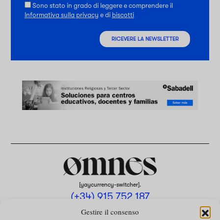
Sono stato in grado di leggere e comprendere il
Informativa sulla privacy
e di
biscotti
RICEVERE LA NEWSLETTER
[yaycurrency-switcher].
(+34) 915 752 187
omnes@omnesmag.com
Gestire il consenso