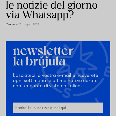
le notizie del giorno
via Whatsapp?
Omnes
-
17 giugno 2022
Lasciateci la vostra e-mail e riceverete
ogni settimana le ultime notizie curate
con un punto di vista cattolico.