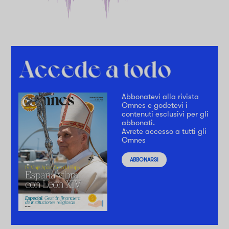
Abbonatevi alla rivista
Omnes e godetevi i
contenuti esclusivi per gli
abbonati.
Avrete accesso a tutti gli
Omnes
ABBONARSI