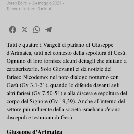
Josep Boira
-
24 maggio 2021
-
Tempo di lettura:
3
minuti
Facebook
X
WhatsApp
Telegram
Tutti e quattro i Vangeli ci parlano di Giuseppe
d'Arimatea, tutti nel contesto della sepoltura di Gesù.
Ognuno di loro fornisce alcuni dettagli che aiutano a
caratterizzarlo. Solo Giovanni ci dà notizie del
fariseo Nicodemo: nel noto dialogo notturno con
Gesù (Gv 3,1-21), quando lo difende davanti agli
altri farisei (Gv 7,50-51) e alla discesa e sepoltura del
corpo del Signore (Gv 19,39). Anche all'interno del
settore più influente della società israeliana c'erano
discepoli e testimoni di Gesù.
Giuseppe d'Arimatea