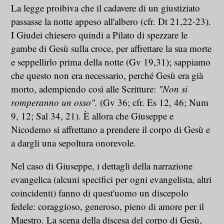
La legge proibiva che il cadavere di un giustiziato
passasse la notte appeso all'albero (cfr. Dt 21,22-23).
I Giudei chiesero quindi a Pilato di spezzare le
gambe di Gesù sulla croce, per affrettare la sua morte
e seppellirlo prima della notte (Gv 19,31); sappiamo
che questo non era necessario, perché Gesù era già
morto, adempiendo così alle Scritture:
"Non si
romperanno un osso".
(Gv 36; cfr. Es 12, 46; Num
9, 12; Sal 34, 21). È allora che Giuseppe e
Nicodemo si affrettano a prendere il corpo di Gesù e
a dargli una sepoltura onorevole.
Nel caso di Giuseppe, i dettagli della narrazione
evangelica (alcuni specifici per ogni evangelista, altri
coincidenti) fanno di quest'uomo un discepolo
fedele: coraggioso, generoso, pieno di amore per il
Maestro. La scena della discesa del corpo di Gesù,