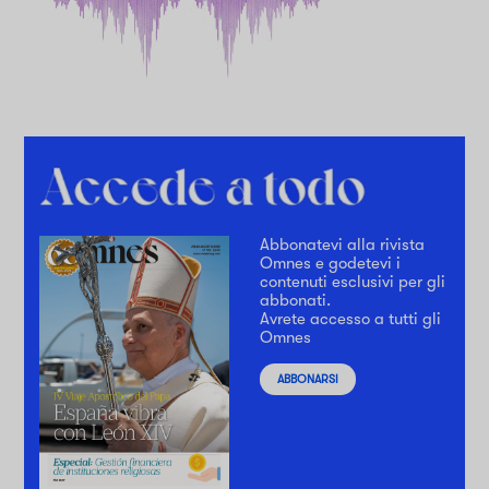
Abbonatevi alla rivista
Omnes e godetevi i
contenuti esclusivi per gli
abbonati.
Avrete accesso a tutti gli
Omnes
ABBONARSI