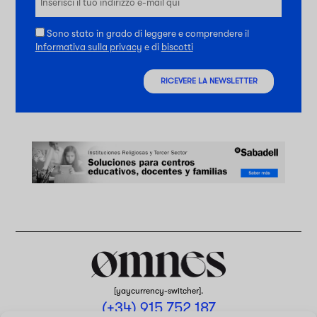
Sono stato in grado di leggere e comprendere il
Informativa sulla privacy
e di
biscotti
RICEVERE LA NEWSLETTER
[yaycurrency-switcher].
(+34) 915 752 187