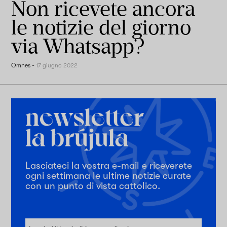
Non ricevete ancora
le notizie del giorno
via Whatsapp?
Omnes
-
17 giugno 2022
Lasciateci la vostra e-mail e riceverete
ogni settimana le ultime notizie curate
con un punto di vista cattolico.