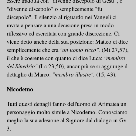
essere tradotta con "divenne discepolo di Gesù", o
"divenne discepolo" o semplicemente "fu
discepolo". Il silenzio al riguardo nei Vangeli ci
invita a pensare a una decisione presa in modo
riflessivo ed esercitata con grande discrezione. Ci
viene detto anche della sua posizione: Matteo ci dice
semplicemente che era
"un uomo ricco".
(Mt 27,57),
il che è coerente con quanto ci dice Luca:
"membro
del Sinedrio"
(Lc 23,50), ancor più se si aggiunge il
dettaglio di Marco:
"membro illustre".
(15, 43).
Nicodemo
Tutti questi dettagli fanno dell'uomo di Arimatea un
personaggio molto simile a Nicodemo. Conosciamo
meglio la sua adesione al Signore dal dialogo in Gv
3.