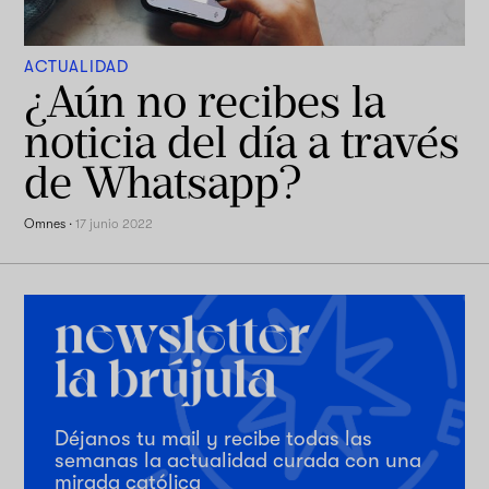
ACTUALIDAD
¿Aún no recibes la
noticia del día a través
de Whatsapp?
Omnes
·
17 junio 2022
Déjanos tu mail y recibe todas las
semanas la actualidad curada con una
mirada católica