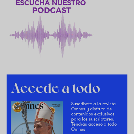
Suscríbete a la revista
Omnes y disfruta de
contenidos exclusivos
para los suscriptores.
Tendrás acceso a todo
Omnes