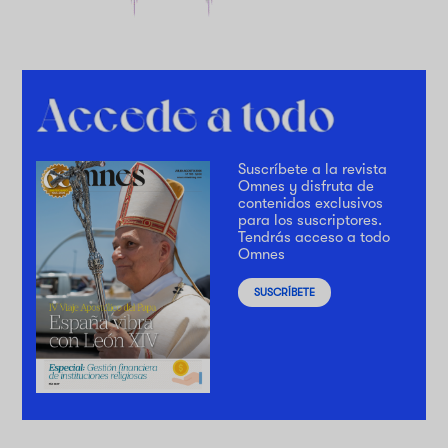
Suscríbete a la revista
Omnes y disfruta de
contenidos exclusivos
para los suscriptores.
Tendrás acceso a todo
Omnes
SUSCRÍBETE