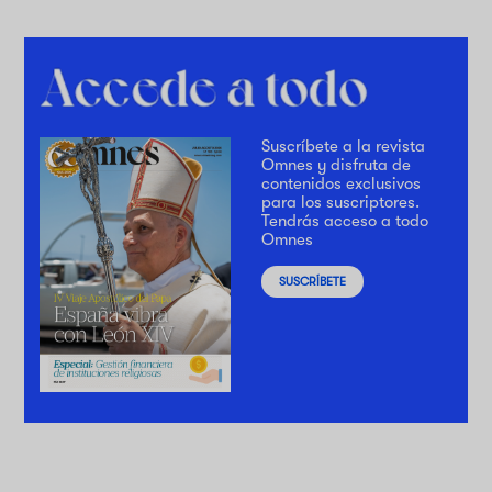
Suscríbete a la revista
Omnes y disfruta de
contenidos exclusivos
para los suscriptores.
Tendrás acceso a todo
Omnes
SUSCRÍBETE