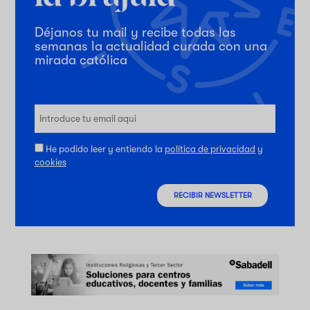
Déjanos tu mail y recibe todas las
semanas la actualidad curada con una
mirada católica
He podido leer y entiendo la
política de privacidad
y
cookies
RECIBIR NEWSLETTER