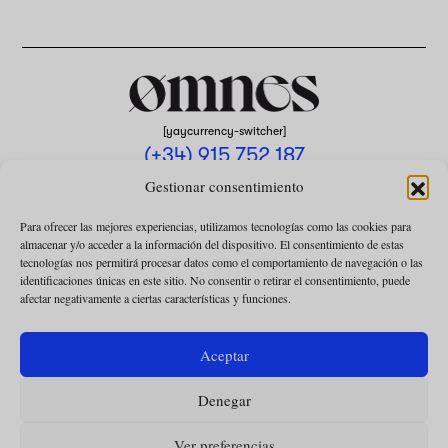
[yaycurrency-switcher]
(+34) 915 752 187
omnes@omnesmag.com
Gestionar consentimiento
Para ofrecer las mejores experiencias, utilizamos tecnologías como las cookies para
almacenar y/o acceder a la información del dispositivo. El consentimiento de estas
tecnologías nos permitirá procesar datos como el comportamiento de navegación o las
identificaciones únicas en este sitio. No consentir o retirar el consentimiento, puede
afectar negativamente a ciertas características y funciones.
AVISO LEGAL
POLÍTICA DE PRIVACIDAD
Aceptar
USO DE COOKIES
Denegar
CONDICIONES DE LA COLABORACIÓN
CONDICIONES DE LA SUSCRIPCIÓN
Ver preferencias