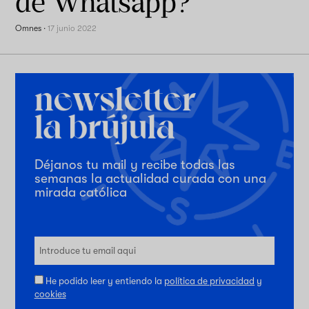
de Whatsapp?
Omnes
·
17 junio 2022
Déjanos tu mail y recibe todas las
semanas la actualidad curada con una
mirada católica
He podido leer y entiendo la
política de privacidad
y
cookies