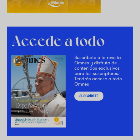
Suscríbete a la revista
Omnes y disfruta de
contenidos exclusivos
para los suscriptores.
Tendrás acceso a todo
Omnes
SUSCRÍBETE