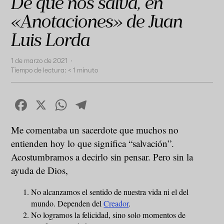
De qué nos salva, en
«Anotaciones» de Juan
Luis Lorda
1 de marzo de 2021
·
Tiempo de lectura:
< 1
minuto
Facebook
X
WhatsApp
Telegram
Me comentaba un sacerdote que muchos no
entienden hoy lo que significa “salvación”.
Acostumbramos a decirlo sin pensar. Pero sin la
ayuda de Dios,
No alcanzamos el sentido de nuestra vida ni el del
mundo. Dependen del
Creador
.
No logramos la felicidad, sino solo momentos de