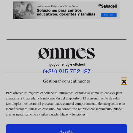
[yaycurrency-switcher]
(+34) 915 752 187
omnes@omnesmag.com
Gestionar consentimiento
Para ofrecer las mejores experiencias, utilizamos tecnologías como las cookies para
almacenar y/o acceder a la información del dispositivo. El consentimiento de estas
tecnologías nos permitirá procesar datos como el comportamiento de navegación o las
identificaciones únicas en este sitio. No consentir o retirar el consentimiento, puede
afectar negativamente a ciertas características y funciones.
AVISO LEGAL
POLÍTICA DE PRIVACIDAD
Aceptar