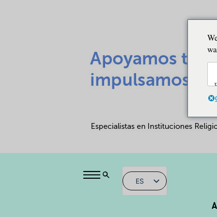
We
wa
ES