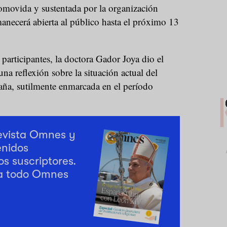
romovida y sustentada por la organización
necerá abierta al público hasta el próximo 13
articipantes, la doctora Gador Joya dio el
una reflexión sobre la situación actual del
aña, sutilmente enmarcada en el período
revista Omnes y
enidos
os suscriptores.
a todo Omnes