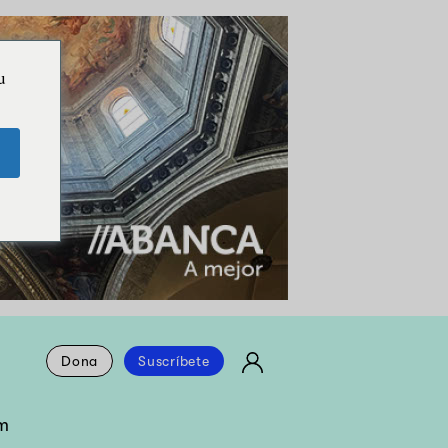
u
Dona
Suscríbete
m