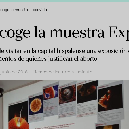
 acoge la muestra Expovida
acoge la muestra Ex
de visitar en la capital hispalense una exposici
entos de quienes justifican el aborto.
 junio de 2016
·
Tiempo de lectura:
< 1
minuto