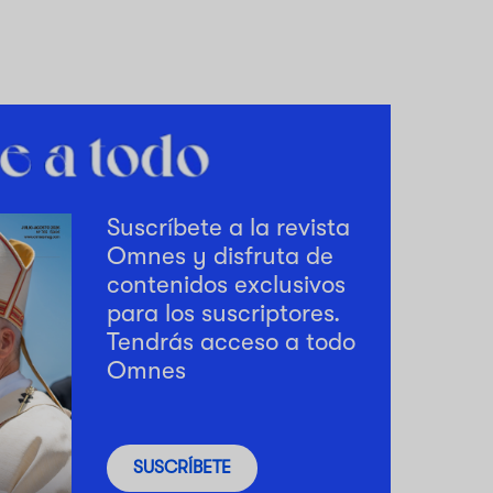
Suscríbete a la revista
Omnes y disfruta de
contenidos exclusivos
para los suscriptores.
Tendrás acceso a todo
Omnes
SUSCRÍBETE