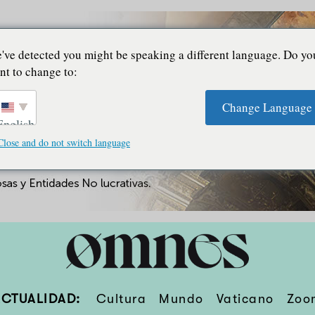
've detected you might be speaking a different language. Do yo
nt to change to:
Change Language
English
Close and do not switch language
ACTUALIDAD:
Cultura
Mundo
Vaticano
Zoo