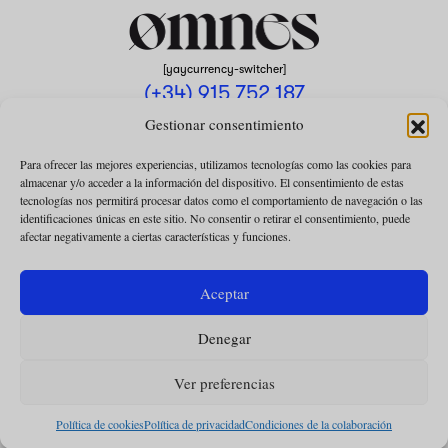
[yaycurrency-switcher]
(+34) 915 752 187
omnes@omnesmag.com
Gestionar consentimiento
Para ofrecer las mejores experiencias, utilizamos tecnologías como las cookies para
almacenar y/o acceder a la información del dispositivo. El consentimiento de estas
tecnologías nos permitirá procesar datos como el comportamiento de navegación o las
identificaciones únicas en este sitio. No consentir o retirar el consentimiento, puede
afectar negativamente a ciertas características y funciones.
AVISO LEGAL
POLÍTICA DE PRIVACIDAD
Aceptar
USO DE COOKIES
Denegar
CONDICIONES DE LA COLABORACIÓN
CONDICIONES DE LA SUSCRIPCIÓN
Ver preferencias
Política de cookies
Política de privacidad
Condiciones de la colaboración