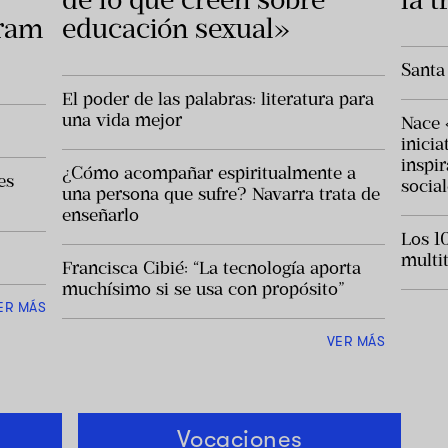
uram
educación sexual»
Santa
El poder de las palabras: literatura para
una vida mejor
Nace 
inicia
inspi
¿Cómo acompañar espiritualmente a
es
socia
una persona que sufre? Navarra trata de
enseñarlo
Los 1
multit
Francisca Cibié: “La tecnología aporta
muchísimo si se usa con propósito”
ER MÁS
VER MÁS
Vocaciones