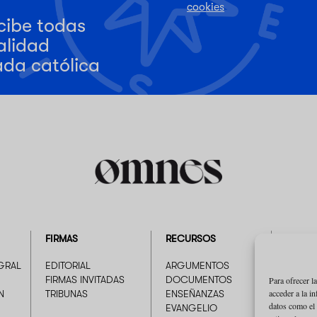
cookies
cibe todas
alidad
da católica
FIRMAS
RECURSOS
EMPRE
GRAL
EDITORIAL
ARGUMENTOS
QUIÉN
FIRMAS INVITADAS
DOCUMENTOS
PUBLI
Para ofrecer l
acceder a la i
N
TRIBUNAS
ENSEÑANZAS
datos como el 
EVANGELIO