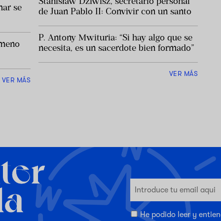
Stanisław Dziwisz, secretario personal
mar se
de Juan Pablo II: Convivir con un santo
P. Antony Mwituria: “Si hay algo que se
ómeno
necesita, es un sacerdote bien formado”
VER MÁS
VER MÁS
He podido leer y entie