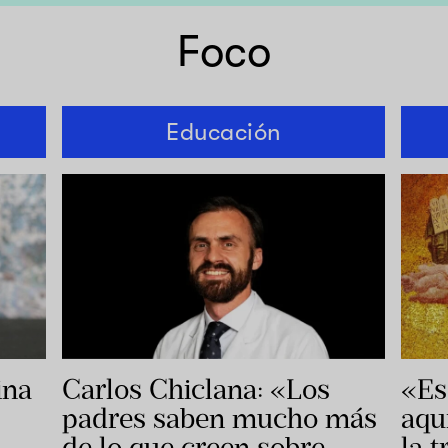
Foco
Educación
ina
Carlos Chiclana: «Los
«Es
padres saben mucho más
aqu
de lo que creen sobre
la 