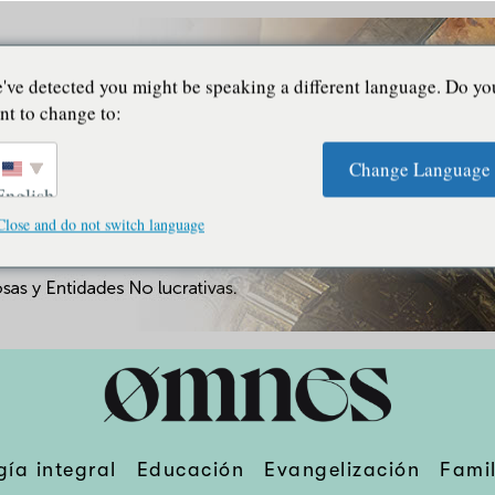
've detected you might be speaking a different language. Do yo
nt to change to:
Change Language
English
Close and do not switch language
gía integral
Educación
Evangelización
Famil