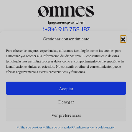
[yaycurrency-switcher]
(+34) 915 752 187
omnes@omnesmag.com
Gestionar consentimiento
Para ofrecer las mejores experiencias, utilizamos tecnologías como las cookies para
almacenar y/o acceder a la información del dispositivo. El consentimiento de estas
tecnologías nos permitirá procesar datos como el comportamiento de navegación o las
identificaciones únicas en este sitio. No consentir o retirar el consentimiento, puede
afectar negativamente a ciertas características y funciones.
AVISO LEGAL
POLÍTICA DE PRIVACIDAD
Aceptar
USO DE COOKIES
Denegar
CONDICIONES DE LA COLABORACIÓN
CONDICIONES DE LA SUSCRIPCIÓN
Ver preferencias
Política de cookies
Política de privacidad
Condiciones de la colaboración