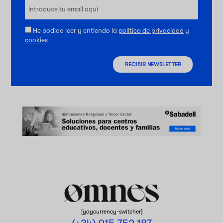
He podido leer y entiendo la
política de privacidad
y
cookies
RECIBIR NEWSLETTER
[yaycurrency-switcher]