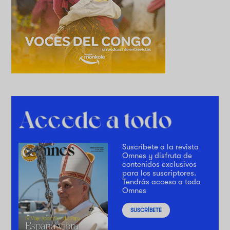
Suscríbete a la revista
Omnes y disfruta de
contenidos exclusivos
para los suscriptores.
Tendrás acceso a todo
Omnes
SUSCRÍBETE