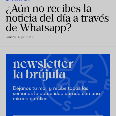
ACTUALIDAD
¿Aún no recibes la
noticia del día a través
de Whatsapp?
Omnes
·
17 junio 2022
Déjanos tu mail y recibe todas las
semanas la actualidad curada con una
mirada católica