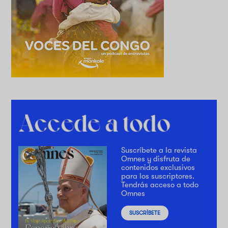
Suscríbete a la revista
Omnes y disfruta de
contenidos exclusivos
para los suscriptores.
Tendrás acceso a todo
Omnes
SUSCRÍBETE