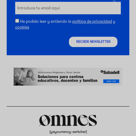
He podido leer y entiendo la
política de privacidad
y
cookies
RECIBIR NEWSLETTER
[yaycurrency-switcher]