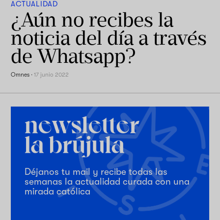
ACTUALIDAD
¿Aún no recibes la
noticia del día a través
de Whatsapp?
Omnes
·
17 junio 2022
Déjanos tu mail y recibe todas las
semanas la actualidad curada con una
mirada católica