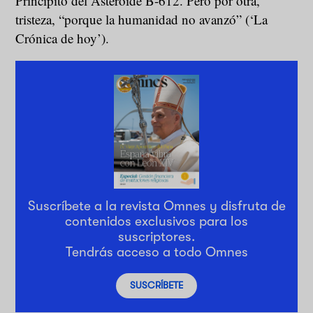
Principito del Asteroide B-612. Pero por otra,
tristeza, “porque la humanidad no avanzó” (‘La
Crónica de hoy’).
Suscríbete a la revista Omnes y disfruta de
contenidos exclusivos para los
suscriptores.
Tendrás acceso a todo Omnes
SUSCRÍBETE