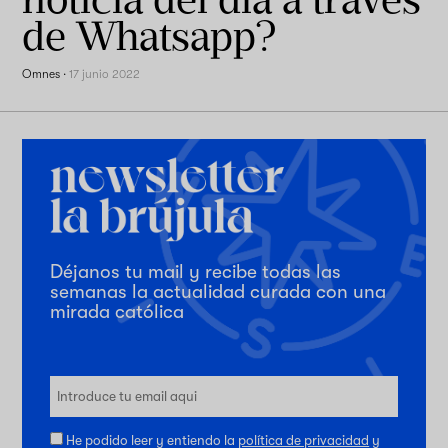
de Whatsapp?
Omnes
·
17 junio 2022
Déjanos tu mail y recibe todas las
semanas la actualidad curada con una
mirada católica
He podido leer y entiendo la
política de privacidad
y