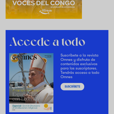
Suscríbete a la revista
Omnes y disfruta de
contenidos exclusivos
para los suscriptores.
Tendrás acceso a todo
Omnes
SUSCRÍBETE