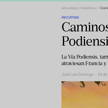
Actualidad
Iniciativas
Camin
INICIATIVAS
Caminos 
Podiensi
La Vía Podiensis, ta
atraviesan Francia y
José Luis Domingo
·
23 de