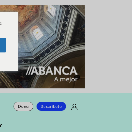
u
Dona
Suscríbete
m