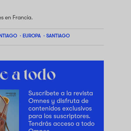
s en Francia.
ANTIAGO
EUROPA
SANTIAGO
Suscríbete a la revista
Omnes y disfruta de
contenidos exclusivos
para los suscriptores.
Tendrás acceso a todo