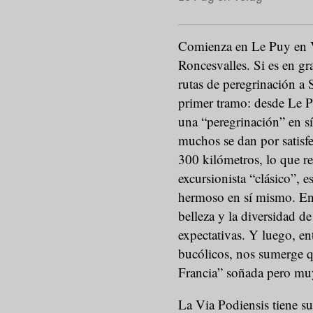
Comienza en Le Puy en Ve
Roncesvalles. Si es en g
rutas de peregrinación a 
primer tramo: desde Le P
una “peregrinación” en s
muchos se dan por satis
300 kilómetros, lo que re
excursionista “clásico”, e
hermoso en sí mismo. En e
belleza y la diversidad d
expectativas. Y luego, ent
bucólicos, nos sumerge q
Francia” soñada pero muy
La Via Podiensis tiene s