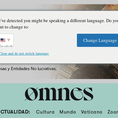
've detected you might be speaking a different language. Do yo
nt to change to:
Change Language
English
Close and do not switch language
ACTUALIDAD:
Cultura
Mundo
Vaticano
Zoo