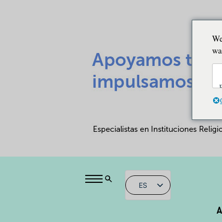
We
wa
ES