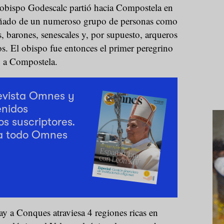
 obispo Godescalc partió hacia Compostela en
añado de un numeroso grupo de personas como
s, barones, senescales y, por supuesto, arqueros
os. El obispo fue entonces el primer peregrino
ó a Compostela.
revista Omnes y
enidos
os suscriptores.
a todo Omnes
y a Conques atraviesa 4 regiones ricas en