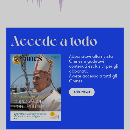
Abbonatevi alla rivista
Omnes e godetevi i
contenuti esclusivi per gli
abbonati.
Avrete accesso a tutti gli
Omnes
ABBONARSI