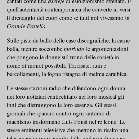
cantati come una
aserejé
di esibizionismo sfrenato. È
quell'autenticità contemporanea che converte in versi
il drenaggio dei cuori come se tutti noi vivessimo in
Grande Fratello
.
Sulle piste da ballo delle case discografiche, la carne
balla, mentre soccombe
morbido
le argomentazioni
che pongono le donne sul trono delle società in
nome di mondi possibili. Tra risate, rum e
barcollamenti, la fogna ristagna di melma caraibica.
Le stesse stazioni radio che difendono ogni donna
nei loro notiziari canticchiano nei loro musical gli
inni che distruggono la loro essenza. Gli stessi
giornali che sparano contro ogni sintomo di
machismo trasformano Luis Fonsi nel re leone. Le
stesse emittenti televisive che mettono in risalto una
telecamera in ogni angolo della violenza di genere,