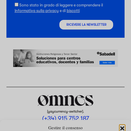
Sono stato in grado di leggere e comprendere il
Informativa sulla privacy
e di
biscotti
RICEVERE LA NEWSLETTER
[yaycurrency-switcher].
(+34) 915 752 187
omnes@omnesmag.com
Gestire il consenso