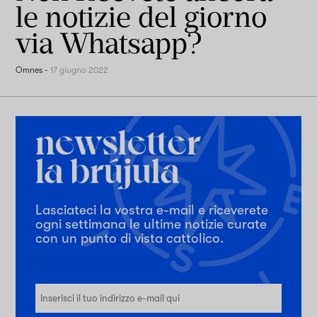
le notizie del giorno
via Whatsapp?
Omnes
-
17 giugno 2022
Lasciateci la vostra e-mail e riceverete
ogni settimana le ultime notizie curate
con un punto di vista cattolico.