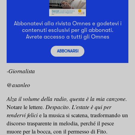
Abbonatevi alla rivista Omnes e godetevi i
contenuti esclusivi per gli abbonati.
Avrete accesso a tutti gli Omnes
ABBONARSI
-Giornalista
@asanleo
Alza il volume della radio, questa è la mia canzone
.
Notare le lettere.
Despacito
.
L'estate è qui per
rendervi felici
e la musica si scatena, trasformando un
discorso trasparente in melodia, perché il pesce
muore per la bocca, con il permesso di Fito.