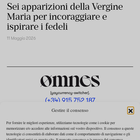
Sei apparizioni della Vergine
Maria per incoraggiare e
ispirare i fedeli
11 Maggio 2026
[yaycurrency-switcher].
(+34) 915 752 187
omnes@omnesmag.com
Gestire il consenso
Per fornire le migliori esperienze, utilizziamo tecnologie come i cookie per
memorizzare e/o accedere alle informazioni sul vostro dispositivo. Il consenso a queste
tecnologie ci consentirà di elaborare dati come il comportamento di navigazione o gli
identificatori unici su questo sito. Il mancato consenso o la revoca del consenso