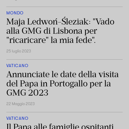
MONDO
Maja Ledwoń-Śleziak: "Vado
alla GMG di Lisbona per
"ricaricare" la mia fede".
25 luglio 2023
VATICANO
Annunciate le date della visita
del Papa in Portogallo per la
GMG 2023
22 Maggio 2023
VATICANO
Il Papa alle famiglie ospitanti