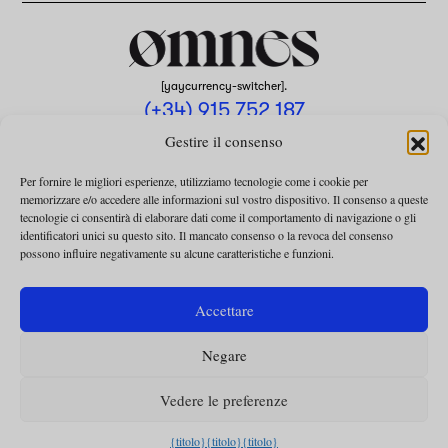
[yaycurrency-switcher].
(+34) 915 752 187
omnes@omnesmag.com
Gestire il consenso
Per fornire le migliori esperienze, utilizziamo tecnologie come i cookie per
memorizzare e/o accedere alle informazioni sul vostro dispositivo. Il consenso a queste
tecnologie ci consentirà di elaborare dati come il comportamento di navigazione o gli
identificatori unici su questo sito. Il mancato consenso o la revoca del consenso
possono influire negativamente su alcune caratteristiche e funzioni.
AVVISO LEGALE
INFORMATIVA SULLA PRIVACY
Accettare
UTILIZZO DEI COOKIE
Negare
TERMINI E CONDIZIONI DELLA COLLABORAZIONE
TERMINI E CONDIZIONI PER L’ABBONAMENTO
Vedere le preferenze
{titolo}
{titolo}
{titolo}