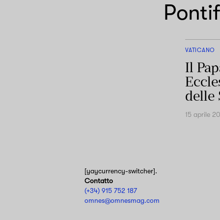
Ponti
VATICANO
Il Pa
Eccles
delle
15 aprile 2
[yaycurrency-switcher].
Contatto
(+34) 915 752 187
omnes@omnesmag.com