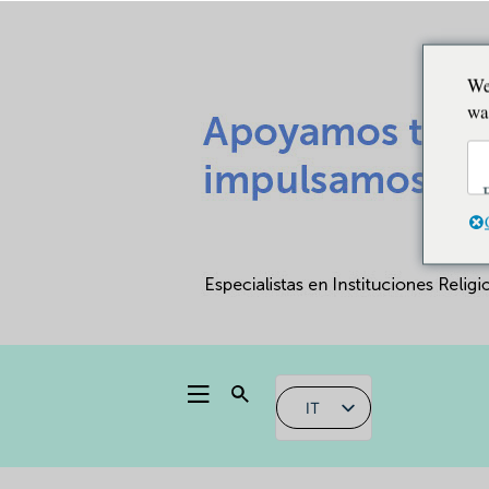
We
wa
IT