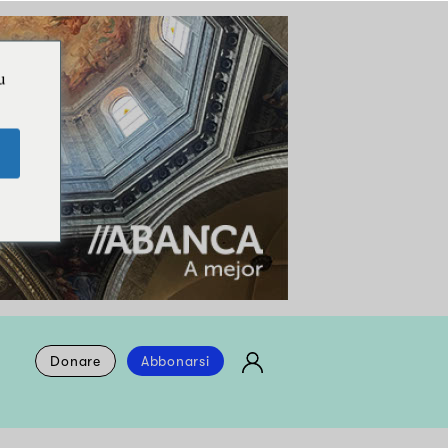
u
Donare
Abbonarsi