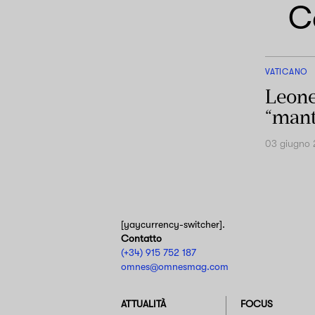
C
VATICANO
Leone
“mant
03 giugno
[yaycurrency-switcher].
Contatto
(+34) 915 752 187
omnes@omnesmag.com
ATTUALITÀ
FOCUS