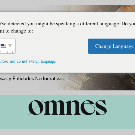
've detected you might be speaking a different language. Do yo
nt to change to:
Change Language
English
Close and do not switch language