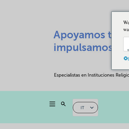
We
wa
IT