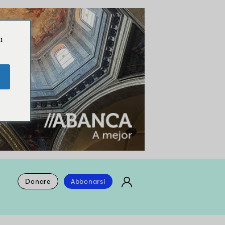
u
Donare
Abbonarsi