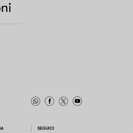
ni
SA
SEGUICI