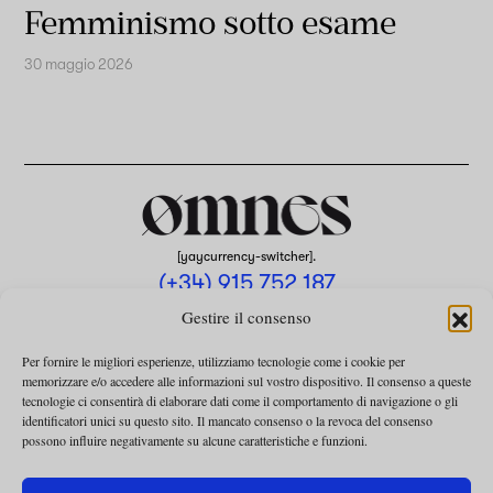
Femminismo sotto esame
30 maggio 2026
[yaycurrency-switcher].
(+34) 915 752 187
omnes@omnesmag.com
Gestire il consenso
Per fornire le migliori esperienze, utilizziamo tecnologie come i cookie per
memorizzare e/o accedere alle informazioni sul vostro dispositivo. Il consenso a queste
tecnologie ci consentirà di elaborare dati come il comportamento di navigazione o gli
identificatori unici su questo sito. Il mancato consenso o la revoca del consenso
possono influire negativamente su alcune caratteristiche e funzioni.
AVVISO LEGALE