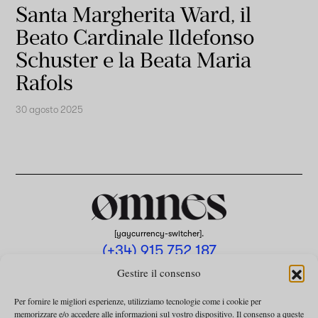
Santa Margherita Ward, il
Beato Cardinale Ildefonso
Schuster e la Beata Maria
Rafols
30 agosto 2025
[yaycurrency-switcher].
(+34) 915 752 187
omnes@omnesmag.com
Gestire il consenso
Per fornire le migliori esperienze, utilizziamo tecnologie come i cookie per
memorizzare e/o accedere alle informazioni sul vostro dispositivo. Il consenso a queste