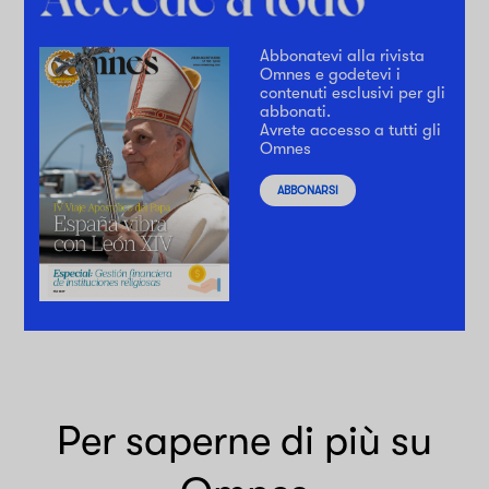
Abbonatevi alla rivista
Omnes e godetevi i
contenuti esclusivi per gli
abbonati.
Avrete accesso a tutti gli
Omnes
ABBONARSI
Per saperne di più su