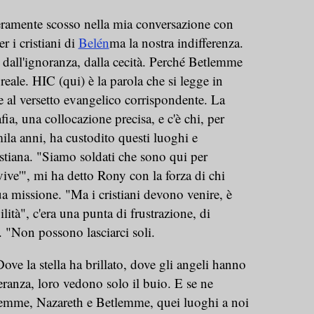
eramente scosso nella mia conversazione con
er i cristiani di
Belén
ma la nostra indifferenza.
 dall'ignoranza, dalla cecità. Perché Betlemme
eale. HIC (qui) è la parola che si legge in
e al versetto evangelico corrispondente. La
ia, una collocazione precisa, e c'è chi, per
ila anni, ha custodito questi luoghi e
istiana. "Siamo soldati che sono qui per
 vive'", mi ha detto Rony con la forza di chi
a missione. "Ma i cristiani devono venire, è
ità", c'era una punta di frustrazione, di
. "Non possono lasciarci soli.
Dove la stella ha brillato, dove gli angeli hanno
eranza, loro vedono solo il buio. E se ne
emme, Nazareth e Betlemme, quei luoghi a noi