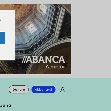
u
Donare
Abbonarsi
ibuna