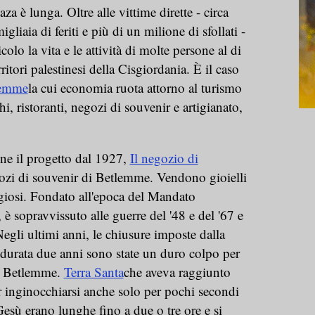
za è lunga. Oltre alle vittime dirette - circa
liaia di feriti e più di un milione di sfollati -
olo la vita e le attività di molte persone al di
erritori palestinesi della Cisgiordania. È il caso
tlemme
la cui economia ruota attorno al turismo
hi, ristoranti, negozi di souvenir e artigianato,
ne il progetto dal 1927,
Il negozio di
ozi di souvenir di Betlemme. Vendono gioielli
religiosi. Fondato all'epoca del Mandato
, è sopravvissuto alle guerre del '48 e del '67 e
 Negli ultimi anni, le chiusure imposte dalla
durata due anni sono state un duro colpo per
 di Betlemme.
Terra Santa
che aveva raggiunto
er inginocchiarsi anche solo per pochi secondi
esù erano lunghe fino a due o tre ore e si