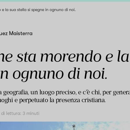
 la sua stella si spegne in ognuno di noi.
uez Maisterra
 sta morendo e la s
n ognuno di noi.
 geografia, un luogo preciso, e c'è chi, per gener
uoghi e perpetuato la presenza cristiana.
di lettura:
3
minuti