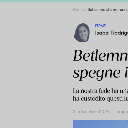
Firme
Betlemme sta morendo e
FIRME
Isabel Rodríg
Betlemme
spegne i
La nostra fede ha una
ha custodito questi l
24 dicembre 2024
-
Tempo 