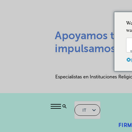
We
wa
IT
FIRM