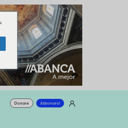
u
Donare
Abbonarsi