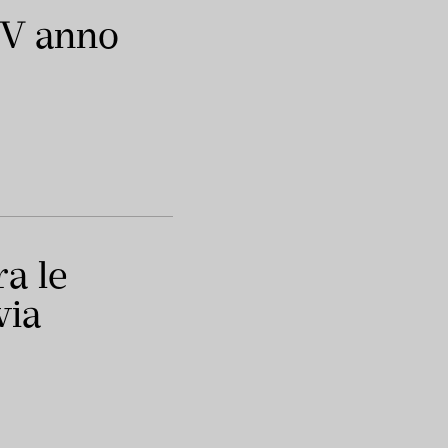
IV anno
a le
via