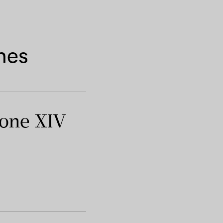
nes
eone XIV