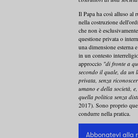
Il Papa ha così alluso al r
nella costruzione dell'ord
che non è esclusivamente t
questione privata o intern
una dimensione esterna e 
in un contesto interreligio
approccio
"di fronte a q
secondo il quale, da un la
privata, senza riconoscer
umano e della società, e, 
quella politica senza di
2017)
.
Sono proprio questi
condurre nella pratica.
Abbonatevi alla 