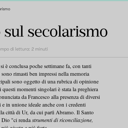
arismo
o sul secolarismo
empo di lettura:
2
minuti
 si è conclusa poche settimane fa, con tanti
e sono rimasti ben impressi nella memoria
cipali sono oggetto di una rubrica di opinione
questi momenti singolari è stata la preghiera
onunciata da Francesco alla presenza di diversi
e in unione ideale anche con i credenti
la città di Ur, da cui partì Abramo. Il Santo
 Dio "ci renda
strumenti di riconciliazione,
 più giusta e più forte.