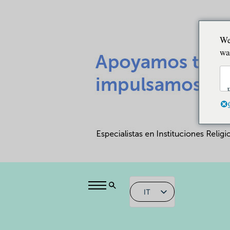
We
wa
IT