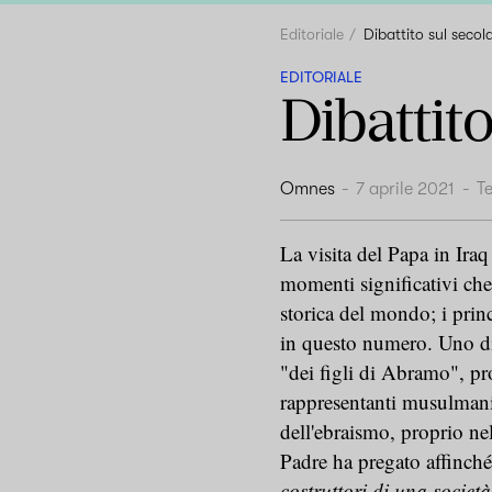
Editoriale
Dibattito sul secol
EDITORIALE
Dibattit
Omnes
-
7 aprile 2021
-
T
La visita del Papa in Iraq
momenti significativi ch
storica del mondo; i prin
in questo numero. Uno di 
"dei figli di Abramo", pr
rappresentanti musulmani 
dell'ebraismo, proprio nel
Padre ha pregato affinché
costruttori di una società