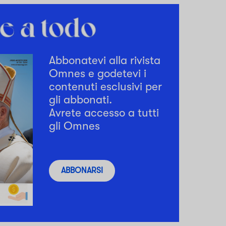
Abbonatevi alla rivista
Omnes e godetevi i
contenuti esclusivi per
gli abbonati.
Avrete accesso a tutti
gli Omnes
ABBONARSI