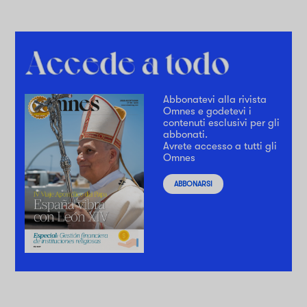
Abbonatevi alla rivista
Omnes e godetevi i
contenuti esclusivi per gli
abbonati.
Avrete accesso a tutti gli
Omnes
ABBONARSI