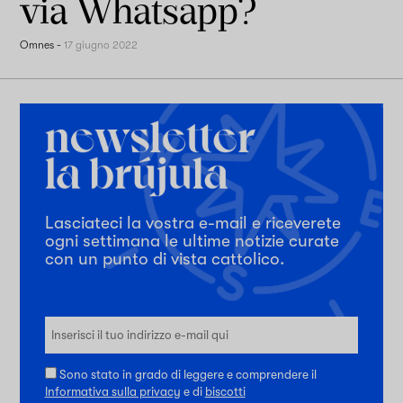
via Whatsapp?
Omnes
-
17 giugno 2022
Lasciateci la vostra e-mail e riceverete
ogni settimana le ultime notizie curate
con un punto di vista cattolico.
Sono stato in grado di leggere e comprendere il
Informativa sulla privacy
e di
biscotti