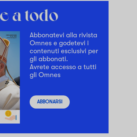
Abbonatevi alla rivista
Omnes e godetevi i
contenuti esclusivi per
gli abbonati.
Avrete accesso a tutti
gli Omnes
ABBONARSI