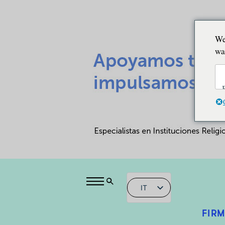
We
wa
IT
FIRM