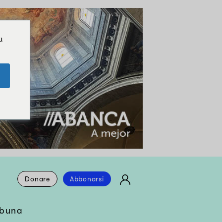
u
Donare
Abbonarsi
ibuna