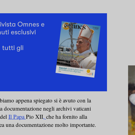
rivista Omnes e
uti esclusivi
tutti gli
iamo appena spiegato si è avuto con la
ia documentazione negli archivi vaticani
 del
Il Papa
Pio XII
,
che ha fornito alla
nea una documentazione molto importante.