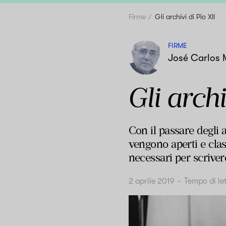
Firme
Gli archivi di Pio XII
FIRME
José Carlos M
Gli archi
Con il passare degli a
vengono aperti e clas
necessari per scrivere
2 aprile 2019
-
Tempo di le