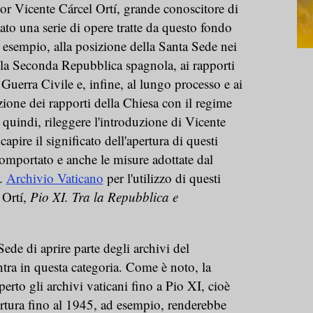
sor Vicente Cárcel Ortí, grande conoscitore di
ato una serie di opere tratte da questo fondo
 esempio, alla posizione della Santa Sede nei
lla Seconda Repubblica spagnola, ai rapporti
Guerra Civile e, infine, al lungo processo e ai
zione dei rapporti della Chiesa con il regime
, quindi, rileggere l'introduzione di Vicente
apire il significato dell'apertura di questi
comportato e anche le misure adottate dal
e.
Archivio Vaticano
per l'utilizzo di questi
 Ortí,
Pio XI. Tra la Repubblica e
ede di aprire parte degli archivi del
ntra in questa categoria. Come è noto, la
erto gli archivi vaticani fino a Pio XI, cioè
ertura fino al 1945, ad esempio, renderebbe