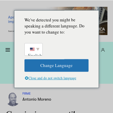
We've detected you might be
speaking a different language. Do
you want to change to:
Donare
Abbonarsi
IT
English
Change Language
Close and do not switch language
FIRME
Antonio Moreno