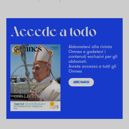
Abbonatevi alla rivista
Omnes e godetevi i
contenuti esclusivi per gli
abbonati.
Avrete accesso a tutti gli
Omnes
ABBONARSI