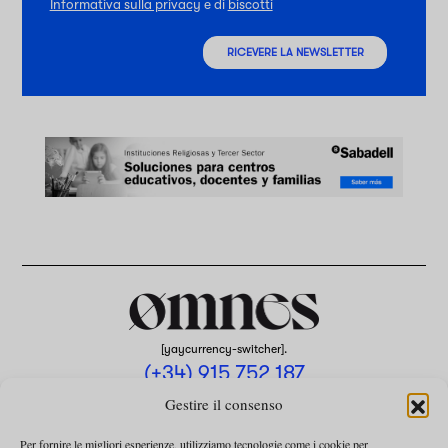
Informativa sulla privacy
e di
biscotti
RICEVERE LA NEWSLETTER
[yaycurrency-switcher].
(+34) 915 752 187
omnes@omnesmag.com
Gestire il consenso
Per fornire le migliori esperienze, utilizziamo tecnologie come i cookie per