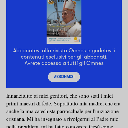
Abbonatevi alla rivista Omnes e godetevi i
contenuti esclusivi per gli abbonati.
Avrete accesso a tutti gli Omnes
ABBONARSI
Innanzitutto ai miei genitori, che sono stati i miei
primi maestri di fede. Soprattutto mia madre, che era
anche la mia catechista parrocchiale per l'iniziazione
cristiana. Mi ha insegnato a rivolgermi al Padre mio
nella preghiera, mi ha fatto conoscere Gesù come