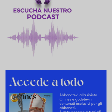
Abbonatevi alla rivista
Omnes e godetevi i
contenuti esclusivi per gli
abbonati.