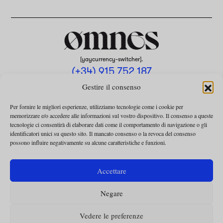
[yaycurrency-switcher].
(+34) 915 752 187
omnes@omnesmag.com
Gestire il consenso
Per fornire le migliori esperienze, utilizziamo tecnologie come i cookie per
memorizzare e/o accedere alle informazioni sul vostro dispositivo. Il consenso a queste
tecnologie ci consentirà di elaborare dati come il comportamento di navigazione o gli
identificatori unici su questo sito. Il mancato consenso o la revoca del consenso
possono influire negativamente su alcune caratteristiche e funzioni.
AVVISO LEGALE
INFORMATIVA SULLA PRIVACY
Accettare
UTILIZZO DEI COOKIE
Negare
TERMINI E CONDIZIONI DELLA COLLABORAZIONE
TERMINI E CONDIZIONI PER L’ABBONAMENTO
Vedere le preferenze