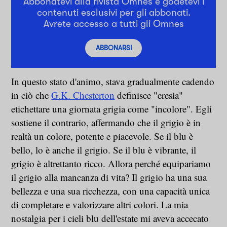
Abbonatevi alla rivista Omnes e godetevi i
contenuti esclusivi per gli abbonati.
Avrete accesso a tutti gli Omnes
ABBONARSI
In questo stato d'animo, stava gradualmente cadendo
in ciò che
G.K. Chesterton
definisce "eresia"
etichettare una giornata grigia come "incolore". Egli
sostiene il contrario, affermando che il grigio è in
realtà un colore, potente e piacevole. Se il blu è
bello, lo è anche il grigio. Se il blu è vibrante, il
grigio è altrettanto ricco. Allora perché equipariamo
il grigio alla mancanza di vita? Il grigio ha una sua
bellezza e una sua ricchezza, con una capacità unica
di completare e valorizzare altri colori. La mia
nostalgia per i cieli blu dell'estate mi aveva accecato