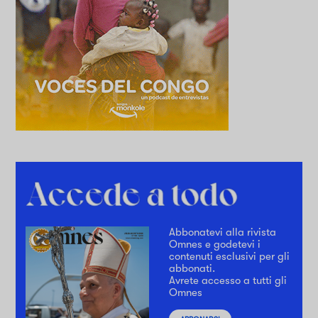
Abbonatevi alla rivista
Omnes e godetevi i
contenuti esclusivi per gli
abbonati.
Avrete accesso a tutti gli
Omnes