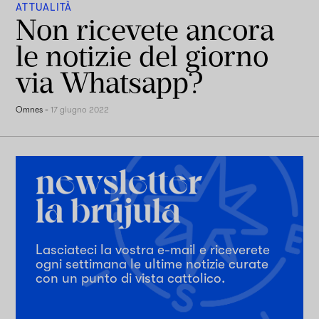
ATTUALITÀ
Non ricevete ancora
le notizie del giorno
via Whatsapp?
Omnes
-
17 giugno 2022
Lasciateci la vostra e-mail e riceverete
ogni settimana le ultime notizie curate
con un punto di vista cattolico.