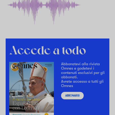
Abbonatevi alla rivista
Omnes e godetevi i
contenuti esclusivi per gli
abbonati.
Avrete accesso a tutti gli
Omnes
ABBONARSI