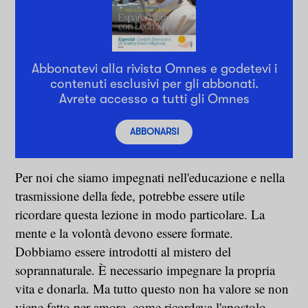
Abbonatevi alla rivista Omnes e godetevi i
contenuti esclusivi per gli abbonati.
Avrete accesso a tutti gli Omnes
ABBONARSI
Per noi che siamo impegnati nell'educazione e nella
trasmissione della fede, potrebbe essere utile
ricordare questa lezione in modo particolare. La
mente e la volontà devono essere formate.
Dobbiamo essere introdotti al mistero del
soprannaturale. È necessario impegnare la propria
vita e donarla. Ma tutto questo non ha valore se non
viene fatto per amore, come ricordava l'apostolo