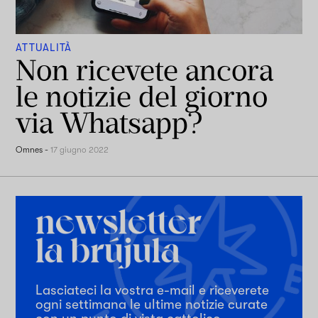
ATTUALITÀ
Non ricevete ancora
le notizie del giorno
via Whatsapp?
Omnes
-
17 giugno 2022
Lasciateci la vostra e-mail e riceverete
ogni settimana le ultime notizie curate