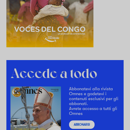
Abbonatevi alla rivista
Omnes e godetevi i
contenuti esclusivi per gli
abbonati.
Avrete accesso a tutti gli
Omnes
ABBONARSI