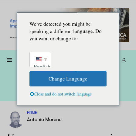
We've detected you might be
speaking a different language. Do
you want to change to:
Donare
Abbonarsi
IT
English
Change Language
Close and do not switch language
FIRME
Antonio Moreno