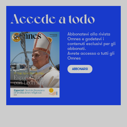
Abbonatevi alla rivista
Omnes e godetevi i
contenuti esclusivi per gli
abbonati.
Avrete accesso a tutti gli
Omnes
ABBONARSI