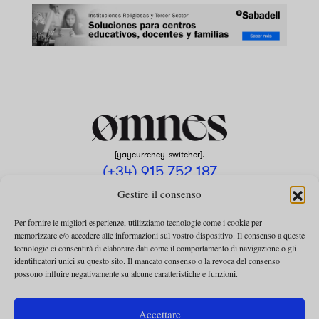
[yaycurrency-switcher].
(+34) 915 752 187
omnes@omnesmag.com
Gestire il consenso
Per fornire le migliori esperienze, utilizziamo tecnologie come i cookie per
memorizzare e/o accedere alle informazioni sul vostro dispositivo. Il consenso a queste
tecnologie ci consentirà di elaborare dati come il comportamento di navigazione o gli
identificatori unici su questo sito. Il mancato consenso o la revoca del consenso
possono influire negativamente su alcune caratteristiche e funzioni.
AVVISO LEGALE
INFORMATIVA SULLA PRIVACY
Accettare