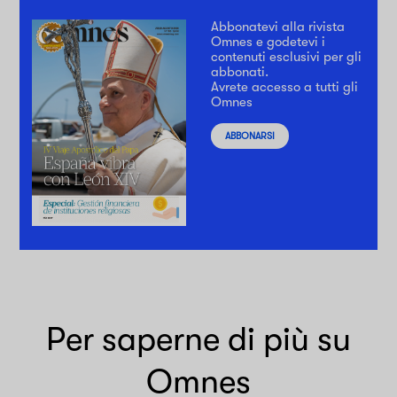
Abbonatevi alla rivista
Omnes e godetevi i
contenuti esclusivi per gli
abbonati.
Avrete accesso a tutti gli
Omnes
ABBONARSI
Per saperne di più su
Omnes