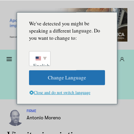
We've detected you might be
speaking a different language. Do
you want to change to:
Donare
Abbonarsi
IT
English
Change Language
Close and do not switch language
FIRME
Antonio Moreno