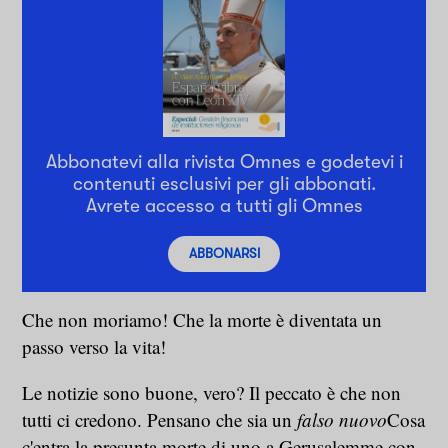
Abbonatevi alla rivista Omnes e godetevi i
contenuti esclusivi per gli abbonati.
Avrete accesso a tutti gli Omnes
ABBONARSI
Che non moriamo! Che la morte è diventata un
passo verso la vita!
Le notizie sono buone, vero? Il peccato è che non
tutti ci credono. Pensano che sia un
falso nuovo
Cosa
c'entra la presunta morte di uno a Gerusalemme con