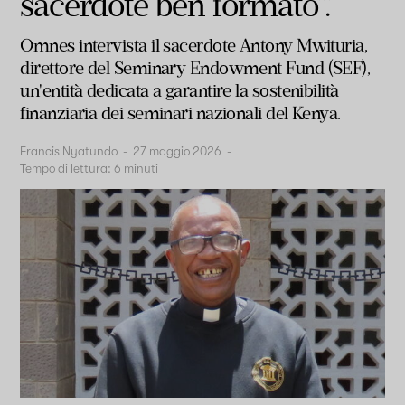
sacerdote ben formato”.”
Omnes intervista il sacerdote Antony Mwituria,
direttore del Seminary Endowment Fund (SEF),
un'entità dedicata a garantire la sostenibilità
finanziaria dei seminari nazionali del Kenya.
Francis Nyatundo
-
27 maggio 2026
-
Tempo di lettura:
6
minuti