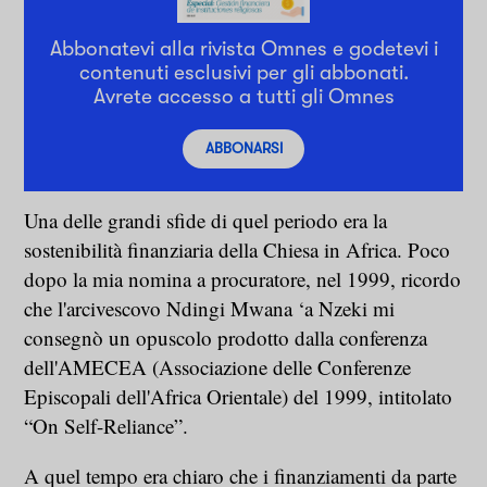
Abbonatevi alla rivista Omnes e godetevi i
contenuti esclusivi per gli abbonati.
Avrete accesso a tutti gli Omnes
ABBONARSI
Una delle grandi sfide di quel periodo era la
sostenibilità finanziaria della Chiesa in Africa. Poco
dopo la mia nomina a procuratore, nel 1999, ricordo
che l'arcivescovo Ndingi Mwana ‘a Nzeki mi
consegnò un opuscolo prodotto dalla conferenza
dell'AMECEA (Associazione delle Conferenze
Episcopali dell'Africa Orientale) del 1999, intitolato
“On Self-Reliance”.
A quel tempo era chiaro che i finanziamenti da parte