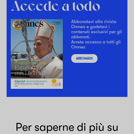
Abbonatevi alla rivista
Omnes e godetevi i
contenuti esclusivi per gli
abbonati.
Avrete accesso a tutti gli
Omnes
ABBONARSI
Per saperne di più su