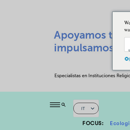
We
wa
IT
FOCUS:
Ecologi