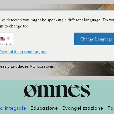
've detected you might be speaking a different language. Do yo
nt to change to:
Change Language
English
Close and do not switch language
a integrale
Educazione
Evangelizzazione
Fa