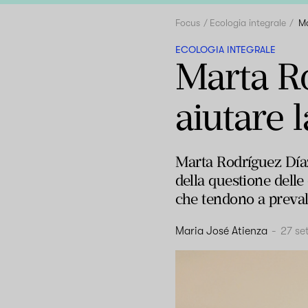
Focus
Ecologia integrale
Ma
ECOLOGIA INTEGRALE
Marta R
aiutare l
Marta Rodríguez Díaz,
della questione dell
che tendono a prevale
Maria José Atienza
-
27 se