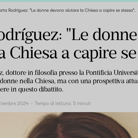
rta Rodríguez: "Le donne devono aiutare la Chiesa a capire se stessa".
odríguez: "Le donn
a Chiesa a capire se 
 dottore in filosofia presso la Pontificia Univer
e donne nella Chiesa, ma con una prospettiva attu
re in questo dibattito.
ttembre 2024
-
Tempo di lettura:
5
minuti