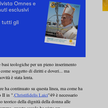
rivista Omnes e
uti esclusivi
tutti gli
e basi teologiche per un pieno inserimento
come soggetto di diritti e doveri... ma
novità è stata lenta.
are ha continuato su questa linea, ma come ha
II in ".
Christifidelis Laici
"49 è necessario
o teorico della dignità della donna alle
nsomma, questo secolo ha visto un