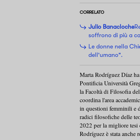
CORRELATO
Julio Banacloche
R
soffrono di più a c
Le donne nella Chi
dell'umano".
Marta Rodríguez Díaz ha c
Pontificia Università Gre
la Facoltà di Filosofia d
coordina l'area accademica
in questioni femminili e d
radici filosofiche delle t
2022 per la migliore tesi
Rodríguez è stata anche re