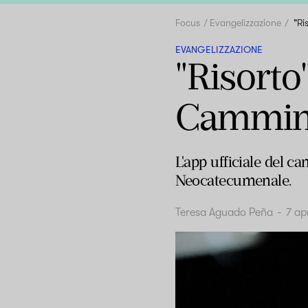
Focus
Evangelizzazione
"Ri
EVANGELIZZAZIONE
"Risorto
Cammin
L'app ufficiale del c
Neocatecumenale.
Teresa Aguado Peña
-
7 ap