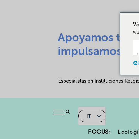
We
wa
IT
FOCUS:
Ecologi