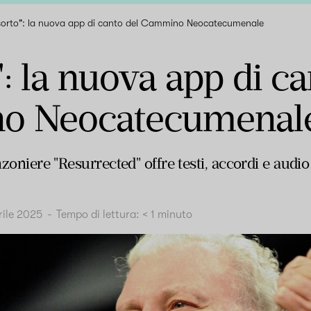
sorto": la nuova app di canto del Cammino Neocatecumenale
": la nuova app di ca
o Neocatecumenal
anzoniere "Resurrected" offre testi, accordi e au
rile 2025
-
Tempo di lettura:
< 1
minuto