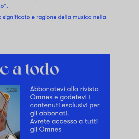
o".
 significato e ragione della musica nella
Abbonatevi alla rivista
Omnes e godetevi i
contenuti esclusivi per
gli abbonati.
Avrete accesso a tutti
gli Omnes