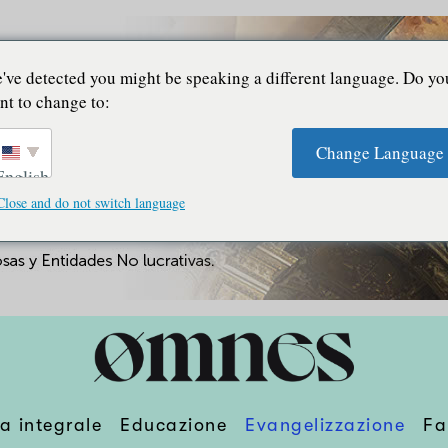
've detected you might be speaking a different language. Do yo
nt to change to:
Change Language
English
Close and do not switch language
a integrale
Educazione
Evangelizzazione
Fa