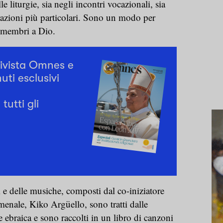
lle liturgie, sia negli incontri vocazionali, sia
razioni più particolari. Sono un modo per
o membri a Dio.
rivista Omnes e
uti esclusivi
tutti gli
i e delle musiche, composti dal co-iniziatore
ale, Kiko Argüello, sono tratti dalle
ne ebraica e sono raccolti in un libro di canzoni