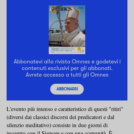
Abbonatevi alla rivista Omnes e godetevi i
contenuti esclusivi per gli abbonati.
Avrete accesso a tutti gli Omnes
ABBONARSI
L'evento più intenso e caratteristico di questi "ritiri"
(diversi dai classici discorsi dei predicatori e dal
silenzio meditativo) consiste in due giorni di
incontro con il Signore e con una comunità.
È