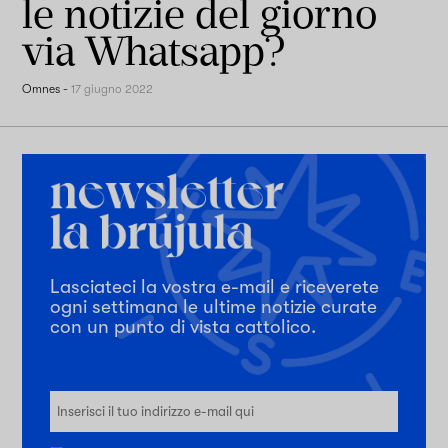
le notizie del giorno
via Whatsapp?
Omnes
-
17 giugno 2022
Lasciateci la vostra e-mail e riceverete
ogni settimana le ultime notizie curate
con un punto di vista cattolico.