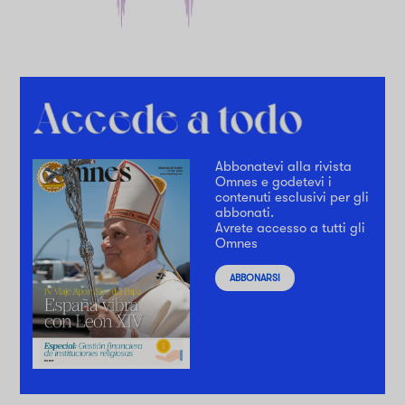
Abbonatevi alla rivista
Omnes e godetevi i
contenuti esclusivi per gli
abbonati.
Avrete accesso a tutti gli
Omnes
ABBONARSI