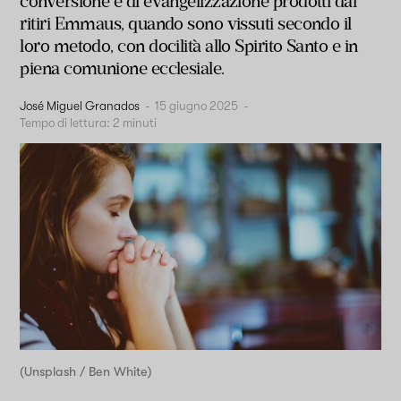
conversione e di evangelizzazione prodotti dai
ritiri Emmaus, quando sono vissuti secondo il
loro metodo, con docilità allo Spirito Santo e in
piena comunione ecclesiale.
José Miguel Granados
-
15 giugno 2025
-
Tempo di lettura:
2
minuti
(Unsplash / Ben White)