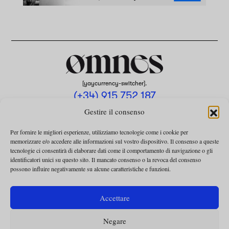
[yaycurrency-switcher].
(+34) 915 752 187
omnes@omnesmag.com
Gestire il consenso
Per fornire le migliori esperienze, utilizziamo tecnologie come i cookie per
memorizzare e/o accedere alle informazioni sul vostro dispositivo. Il consenso a queste
tecnologie ci consentirà di elaborare dati come il comportamento di navigazione o gli
identificatori unici su questo sito. Il mancato consenso o la revoca del consenso
possono influire negativamente su alcune caratteristiche e funzioni.
AVVISO LEGALE
INFORMATIVA SULLA PRIVACY
Accettare
UTILIZZO DEI COOKIE
Negare
TERMINI E CONDIZIONI DELLA COLLABORAZIONE