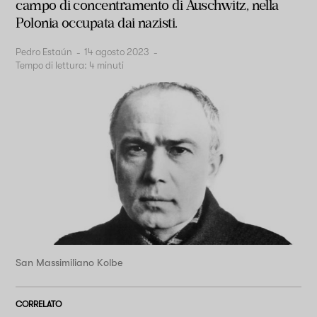
campo di concentramento di Auschwitz, nella
Polonia occupata dai nazisti.
Pedro Estaún
-
14 agosto 2023
-
Tempo di lettura:
4
minuti
San Massimiliano Kolbe
CORRELATO