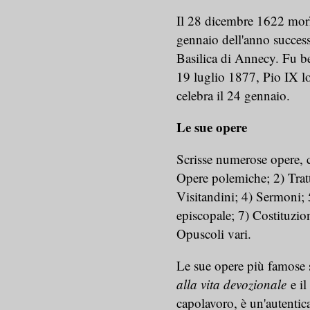
Il 28 dicembre 1622 morì 
gennaio dell'anno successi
Basilica di Annecy. Fu be
19 luglio 1877, Pio IX lo
celebra il 24 gennaio.
Le sue opere
Scrisse numerose opere, c
Opere polemiche; 2) Tratta
Visitandini; 4) Sermoni; 
episcopale; 7) Costituzio
Opuscoli vari.
Le sue opere più famose so
alla vita devozionale
e i
capolavoro, è un'autenti