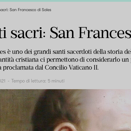
sacri: San Francesco di Sales
i sacri: San Frances
s è uno dei grandi santi sacerdoti della storia del
antità cristiana ci permettono di considerarlo un
tà proclamata dal Concilio Vaticano II.
021
-
Tempo di lettura:
5
minuti