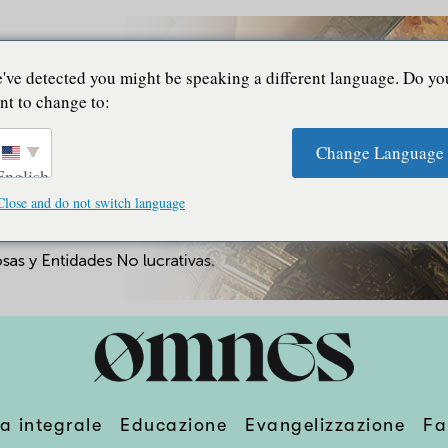
've detected you might be speaking a different language. Do yo
nt to change to:
Change Language
English
Close and do not switch language
a integrale
Educazione
Evangelizzazione
Fa