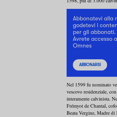
1598, più di 3.000 calvini
Abbonatevi alla 
godetevi i conten
per gli abbonati.
Avrete accesso a 
Omnes
ABBONARSI
Nel 1599 fu nominato ve
vescovo residenziale, co
interamente calvinista. 
Frémyot de Chantal, cofo
Beata Vergine, Madre di D