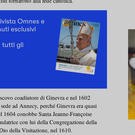
sti tornarono alla fede cattolica.
rivista Omnes e
uti esclusivi
tutti gli
scovo coadiutore di Ginevra e nel 1602
n sede ad Annecy, perché Ginevra era quasi
Nel 1604 conobbe Santa Jeanne-Françoise
ndatrice con lui della Congregazione della
io della Visitazione, nel 1610.