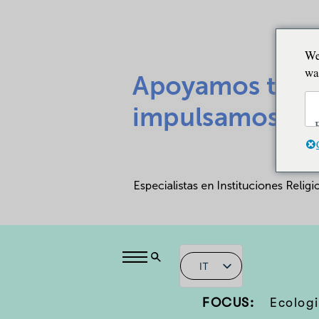
We
wa
IT
FOCUS:
Ecologi