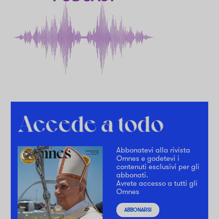
Abbonatevi alla rivista
Omnes e godetevi i
contenuti esclusivi per gli
abbonati.
Avrete accesso a tutti gli
Omnes
ABBONARSI