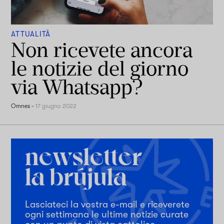
ATTUALITÀ
Non ricevete ancora
le notizie del giorno
via Whatsapp?
Omnes
-
17 giugno 2022
Lasciateci la vostra e-mail e riceverete
ogni settimana le ultime notizie curate