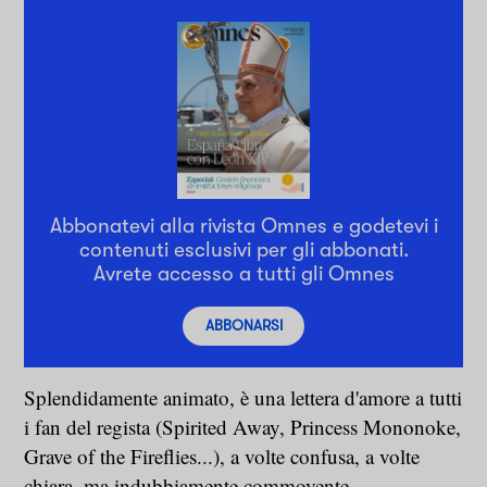
Abbonatevi alla rivista Omnes e godetevi i
contenuti esclusivi per gli abbonati.
Avrete accesso a tutti gli Omnes
ABBONARSI
Splendidamente animato, è una lettera d'amore a tutti
i fan del regista (Spirited Away, Princess Mononoke,
Grave of the Fireflies...), a volte confusa, a volte
chiara, ma indubbiamente commovente.