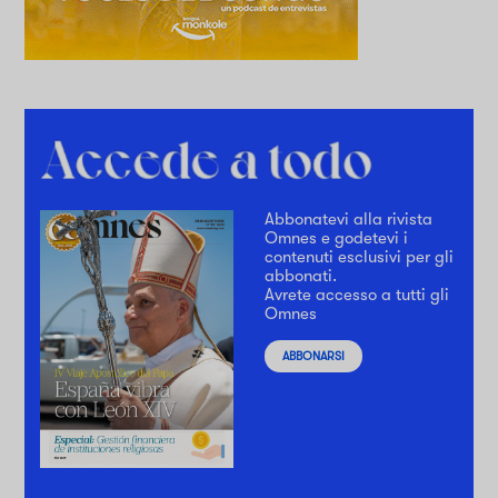
Abbonatevi alla rivista
Omnes e godetevi i
contenuti esclusivi per gli
abbonati.
Avrete accesso a tutti gli
Omnes
ABBONARSI