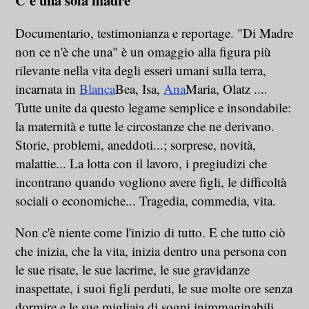
Documentario, testimonianza e reportage. "Di Madre
non ce n'è che una" è un omaggio alla figura più
rilevante nella vita degli esseri umani sulla terra,
incarnata in
Blanca
Bea, Isa,
Ana
Maria, Olatz ....
Tutte unite da questo legame semplice e insondabile:
la maternità e tutte le circostanze che ne derivano.
Storie, problemi, aneddoti...; sorprese, novità,
malattie... La lotta con il lavoro, i pregiudizi che
incontrano quando vogliono avere figli, le difficoltà
sociali o economiche... Tragedia, commedia, vita.
Non c'è niente come l'inizio di tutto. E che tutto ciò
che inizia, che la vita, inizia dentro una persona con
le sue risate, le sue lacrime, le sue gravidanze
inaspettate, i suoi figli perduti, le sue molte ore senza
dormire e le sue migliaia di sogni inimmaginabili