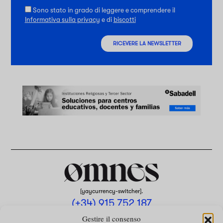
Sono stato in grado di leggere e comprendere il
Informativa sulla privacy
e di
biscotti
RICEVERE LA NEWSLETTER
[yaycurrency-switcher].
(+34) 915 752 187
omnes@omnesmag.com
Gestire il consenso